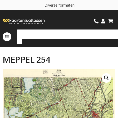
D
i
v
e
r
s
e
f
o
r
m
a
t
e
n
MEPPEL 254