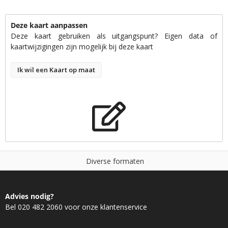
Deze kaart aanpassen
Deze kaart gebruiken als uitgangspunt? Eigen data of
kaartwijzigingen zijn mogelijk bij deze kaart
Ik wil een Kaart op maat
D
i
v
e
r
s
e
f
o
r
m
a
t
e
n
Advies nodig?
Bel 020 482 2060 voor onze klantenservice