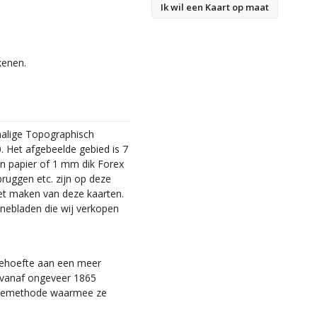
Ik wil een Kaart op maat
kenen.
malige Topographisch
. Het afgebeelde gebied is 7
en papier of 1 mm dik Forex
bruggen etc. zijn op deze
et maken van deze kaarten.
nebladen die wij verkopen
 behoefte aan een meer
ie vanaf ongeveer 1865
tiemethode waarmee ze