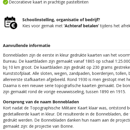
Decoratieve kaart in prachtige pasteltinten
Schoolinstelling, organisatie of bedrijf?
Kies voor gemak met
‘Achteraf betalen’
tijdens het afre
Aanvullende informatie
Bonnebladen zijn de eerste in kleur gedrukte kaarten van het voor
Bureau. De kaartbladen zijn gemaakt vanaf 1865 op schaal 1:25.000
bij 10 km groot. De kaartbladen zijn gedrukt op 230 grams gestrek
Kunststofplaat. Alle sloten, wegen, zandpaden, boerderijen, tollen, 
allereerste stafkaarten afgebeeld. Rond 1930 is men gestopt met h
Daarna is een nieuwe serie topografische kaarten gemaakt. De bon
zijn gemaakt rond de vorige eeuwwisseling, tussen 1890 en 1915.
Oorsprong van de naam Bonnebladen
Kort nadat de Topographische Militaire Kaart klaar was, ontstond
gedetailleerde kaart in kleur. Dit resulteerde in de Bonnebladen, d
gedrukt werden. De Bonnebladen danken hun naam aan de projec
gemaakt zijn: de projectie van Bonne.