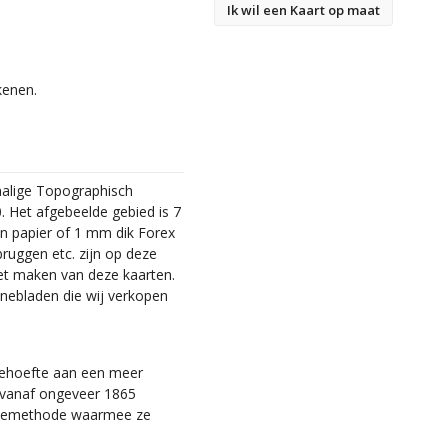
Ik wil een Kaart op maat
kenen.
malige Topographisch
. Het afgebeelde gebied is 7
en papier of 1 mm dik Forex
bruggen etc. zijn op deze
et maken van deze kaarten.
nebladen die wij verkopen
 behoefte aan een meer
ie vanaf ongeveer 1865
tiemethode waarmee ze