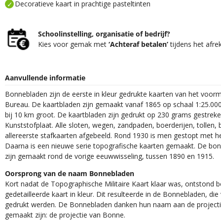
Decoratieve kaart in prachtige pasteltinten
Schoolinstelling, organisatie of bedrijf?
Kies voor gemak met
‘Achteraf betalen’
tijdens het afre
Aanvullende informatie
Bonnebladen zijn de eerste in kleur gedrukte kaarten van het voor
Bureau. De kaartbladen zijn gemaakt vanaf 1865 op schaal 1:25.000
bij 10 km groot. De kaartbladen zijn gedrukt op 230 grams gestrek
Kunststofplaat. Alle sloten, wegen, zandpaden, boerderijen, tollen, 
allereerste stafkaarten afgebeeld. Rond 1930 is men gestopt met h
Daarna is een nieuwe serie topografische kaarten gemaakt. De bon
zijn gemaakt rond de vorige eeuwwisseling, tussen 1890 en 1915.
Oorsprong van de naam Bonnebladen
Kort nadat de Topographische Militaire Kaart klaar was, ontstond
gedetailleerde kaart in kleur. Dit resulteerde in de Bonnebladen, d
gedrukt werden. De Bonnebladen danken hun naam aan de projec
gemaakt zijn: de projectie van Bonne.