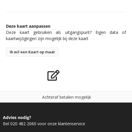
Deze kaart aanpassen
Deze kaart gebruiken als uitgangspunt? Eigen data of
kaartwijzigingen zijn mogelijk bij deze kaart
Ik wil een Kaart op maat
A
c
h
t
e
r
a
f
b
e
t
a
l
e
n
m
o
g
e
l
i
j
k
Advies nodig?
Bel 020 482 2060 voor onze klantenservice