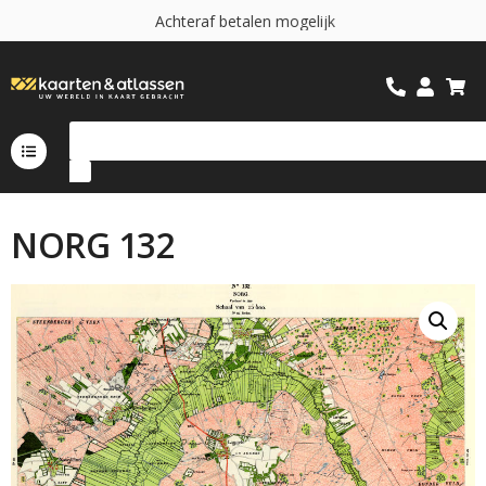
A
c
h
t
e
r
a
f
b
e
t
a
l
e
n
m
o
g
e
l
i
j
k
NORG 132