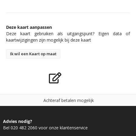
Deze kaart aanpassen
Deze kaart gebruiken als uitgangspunt? Eigen data of
kaartwijzigingen zijn mogelijk bij deze kaart
Ik wil een Kaart op maat
A
c
h
t
e
r
a
f
b
e
t
a
l
e
n
m
o
g
e
l
i
j
k
Advies nodig?
Bel 020 482 2060 voor onze klantenservice