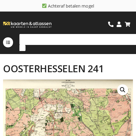
A
c
h
t
e
r
a
f
b
e
t
a
l
e
n
m
o
g
e
l
i
j
k
OOSTERHESSELEN 241