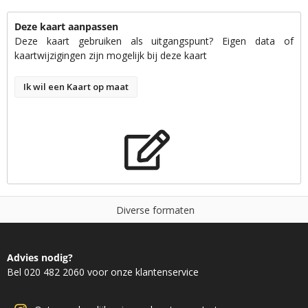
Deze kaart aanpassen
Deze kaart gebruiken als uitgangspunt? Eigen data of
kaartwijzigingen zijn mogelijk bij deze kaart
Ik wil een Kaart op maat
D
i
v
e
r
s
e
f
o
r
m
a
t
e
n
Advies nodig?
Bel 020 482 2060 voor onze klantenservice