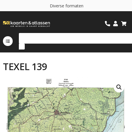
D
i
v
e
r
s
e
f
o
r
m
a
t
e
n
TEXEL 139