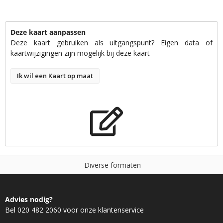
Deze kaart aanpassen
Deze kaart gebruiken als uitgangspunt? Eigen data of
kaartwijzigingen zijn mogelijk bij deze kaart
Ik wil een Kaart op maat
D
i
v
e
r
s
e
f
o
r
m
a
t
e
n
Advies nodig?
Bel 020 482 2060 voor onze klantenservice