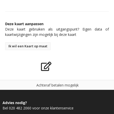
Deze kaart aanpassen
Deze kaart gebruiken als uitgangspunt? Eigen data of
kaartwijzigingen zijn mogelijk bij deze kaart
Ik wil een Kaart op maat
A
c
h
t
e
r
a
f
b
e
t
a
l
e
n
m
o
g
e
l
i
j
k
Advies nodig?
Bel 020 482 2060 voor onze klantenservice