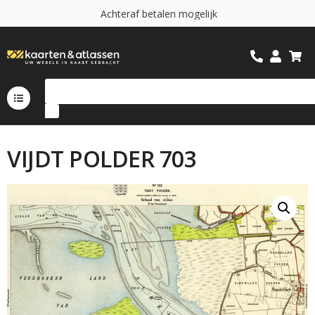
A
c
h
t
e
r
a
f
b
e
t
a
l
e
n
m
o
g
e
l
i
j
k
VIJDT POLDER 703