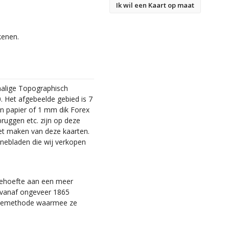
Ik wil een Kaart op maat
kenen.
malige Topographisch
. Het afgebeelde gebied is 7
en papier of 1 mm dik Forex
bruggen etc. zijn op deze
et maken van deze kaarten.
nebladen die wij verkopen
 behoefte aan een meer
ie vanaf ongeveer 1865
tiemethode waarmee ze