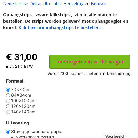
Nederlandse Delta
,
Utrechtse Heuvelrug
en
Betuwe
.
Ophangstrips, -zware klikstrips-, zijn in alle maten te
bestellen. De strips worden geleverd met ophangoogjes en
koord.
Klik hier om ophangstrips te bestellen.
€
31,00
Toevoegen aan winkelwagen
incl. 21% BTW
Formaat
70x70cm
84x84cm
100x100cm
120x120cm
140x140cm
Uitvoering
Stevig gesatineerd papier
Voorbeeld
4-6 werkdagen levertijd.