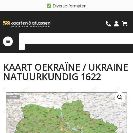
D
i
v
e
r
s
e
f
o
r
m
a
t
e
n
KAART OEKRAÏNE / UKRAINE
NATUURKUNDIG 1622