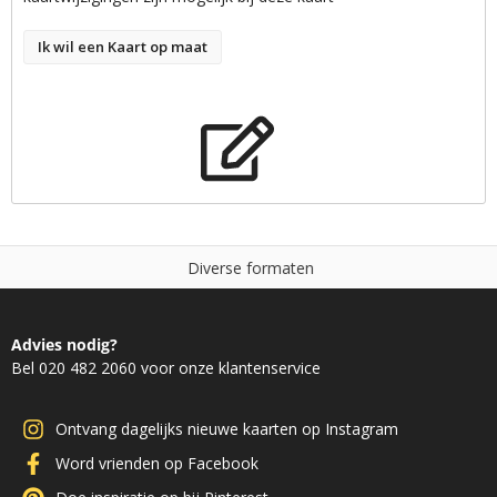
Ik wil een Kaart op maat
D
i
v
e
r
s
e
f
o
r
m
a
t
e
n
Advies nodig?
Bel 020 482 2060 voor onze klantenservice
Ontvang dagelijks nieuwe kaarten op Instagram
Word vrienden op Facebook