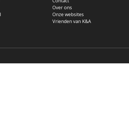
e
Contact
Over ons
l
Onze websites
Vrienden van K&A