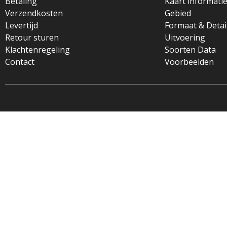
Betaling
Kaart informati
Verzendkosten
Gebied
Levertijd
Formaat & Detai
Retour sturen
Uitvoering
Klachtenregeling
Soorten Data
Contact
Voorbeelden