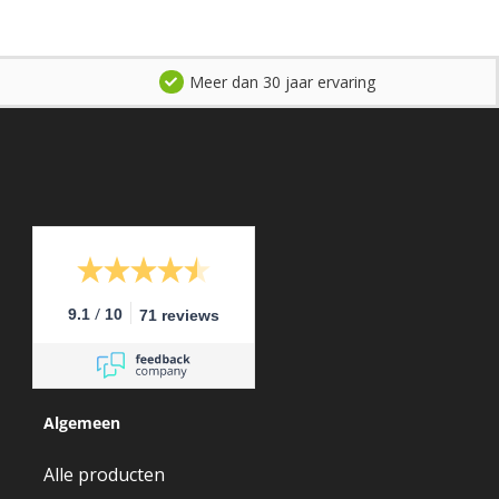
Meer dan 30 jaar ervaring
/
9.1
10
71 reviews
Algemeen
Alle producten