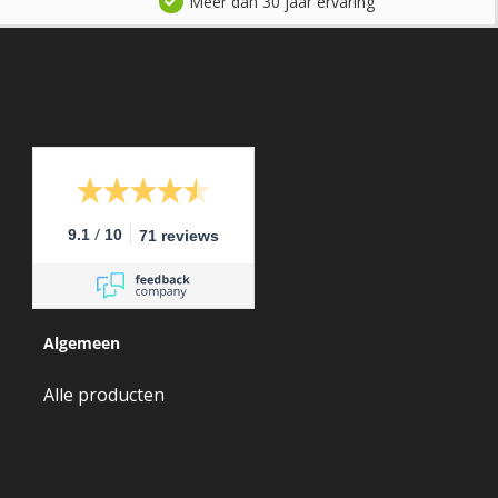
Meer dan 30 jaar ervaring
/
9.1
10
71 reviews
Algemeen
Alle producten