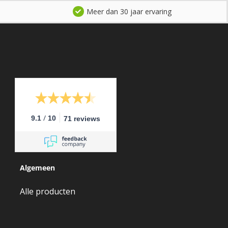
Meer dan 30 jaar ervaring
/
9.1
10
71 reviews
Algemeen
Alle producten