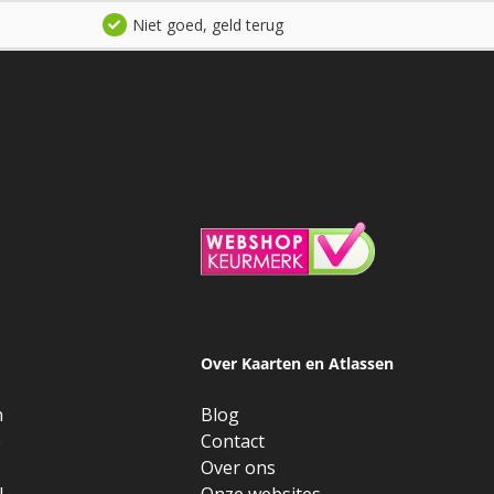
Niet goed, geld terug
Over Kaarten en Atlassen
n
Blog
e
Contact
Over ons
l
Onze websites