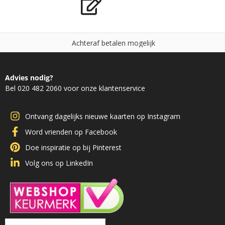
A
c
h
t
e
r
a
f
b
e
t
a
l
e
n
m
o
g
e
l
i
j
k
Advies nodig?
Bel 020 482 2060 voor onze klantenservice
Ontvang dagelijks nieuwe kaarten op Instagram
Word vrienden op Facebook
Doe inspiratie op bij Pinterest
Volg ons op LinkedIn