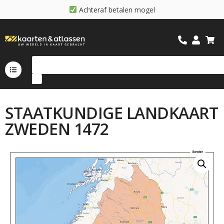
A
c
h
t
e
r
a
f
b
e
t
a
l
e
n
m
o
g
e
l
i
j
k
STAATKUNDIGE LANDKAART
ZWEDEN 1472