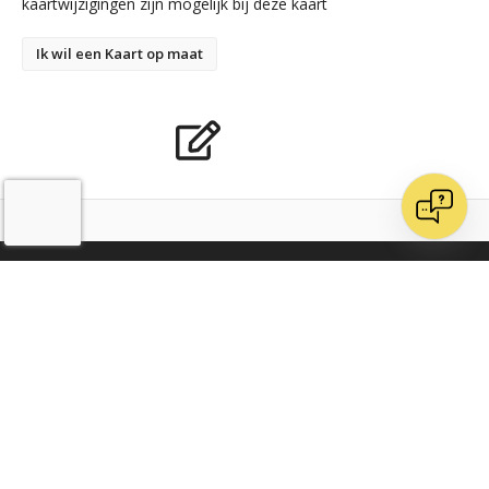
kaartwijzigingen zijn mogelijk bij deze kaart
Ik wil een Kaart op maat
Advies nodig?
Bel 020 482 2060 voor onze klantenservice
Ontvang dagelijks nieuwe kaarten op Instagram
Word vrienden op Facebook
Doe inspiratie op bij Pinterest
Volg ons op LinkedIn