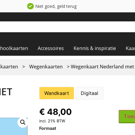
Niet goed, geld terug
choolkaarten
Accessoires
Kennis & inspiratie
Kaa
 kaarten
>
Wegenkaarten
> Wegenkaart Nederland met
MET
Wandkaart
Digitaal
€
48,00
Toev
incl. 21% BTW
Formaat