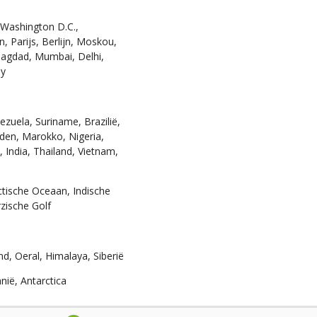
 Washington D.C.,
, Parijs, Berlijn, Moskou,
Bagdad, Mumbai, Delhi,
ey
zuela, Suriname, Brazilië,
weden, Marokko, Nigeria,
 India, Thailand, Vietnam,
ctische Oceaan, Indische
zische Golf
d, Oeral, Himalaya, Siberië
nië, Antarctica