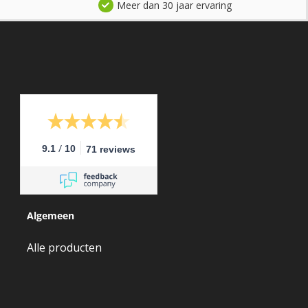
Meer dan 30 jaar ervaring
/
9.1
10
71 reviews
Algemeen
Alle producten