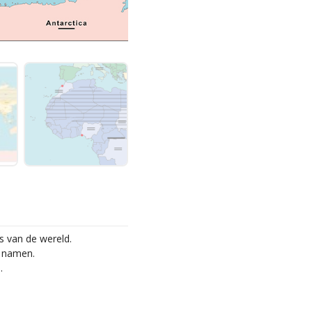
es van de wereld.
r namen.
.