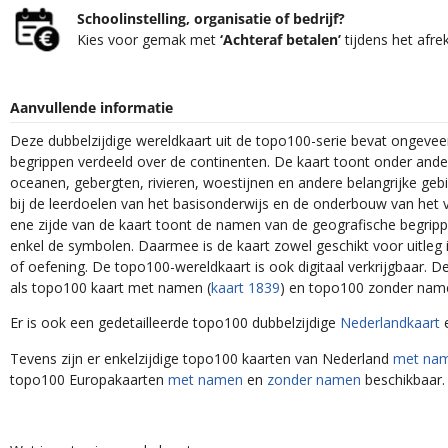
Schoolinstelling, organisatie of bedrijf?
Kies voor gemak met
‘Achteraf betalen’
tijdens het afre
Aanvullende informatie
Deze dubbelzijdige wereldkaart uit de topo100-serie bevat ongevee
begrippen verdeeld over de continenten. De kaart toont onder and
oceanen, gebergten, rivieren, woestijnen en andere belangrijke gebi
bij de leerdoelen van het basisonderwijs en de onderbouw van het 
ene zijde van de kaart toont de namen van de geografische begripp
enkel de symbolen. Daarmee is de kaart zowel geschikt voor uitleg i
of oefening. De topo100-wereldkaart is ook digitaal verkrijgbaar. De
als topo100 kaart met namen (
kaart 1839
) en topo100 zonder nam
Er is ook een gedetailleerde topo100 dubbelzijdige
Nederlandkaart
Tevens zijn er enkelzijdige topo100 kaarten van Nederland
met na
topo100 Europakaarten
met namen
en
zonder namen
beschikbaar.