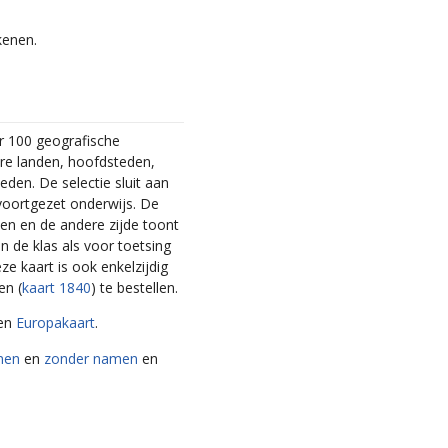
kenen.
r 100 geografische
ere landen, hoofdsteden,
eden. De selectie sluit aan
voortgezet onderwijs. De
en en de andere zijde toont
n de klas als voor toetsing
ze kaart is ook enkelzijdig
en (
kaart 1840
) te bestellen.
en
Europakaart
.
men
en
zonder namen
en