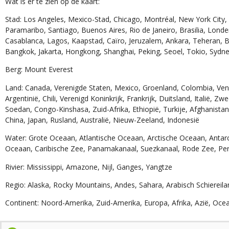
Wat is er te zien op de kaart:
Stad: Los Angeles, Mexico-Stad, Chicago, Montréal, New York City,
Paramaribo, Santiago, Buenos Aires, Rio de Janeiro, Brasilia, Londen
Casablanca, Lagos, Kaapstad, Caïro, Jeruzalem, Ankara, Teheran, 
Bangkok, Jakarta, Hongkong, Shanghai, Peking, Seoel, Tokio, Sydn
Berg: Mount Everest
Land: Canada, Verenigde Staten, Mexico, Groenland, Colombia, Vene
Argentinië, Chili, Verenigd Koninkrijk, Frankrijk, Duitsland, Italië, Z
Soedan, Congo-Kinshasa, Zuid-Afrika, Ethiopië, Turkije, Afghanistan,
China, Japan, Rusland, Australië, Nieuw-Zeeland, Indonesië
Water: Grote Oceaan, Atlantische Oceaan, Arctische Oceaan, Antar
Oceaan, Caribische Zee, Panamakanaal, Suezkanaal, Rode Zee, Per
Rivier: Mississippi, Amazone, Nijl, Ganges, Yangtze
Regio: Alaska, Rocky Mountains, Andes, Sahara, Arabisch Schiereilan
Continent: Noord-Amerika, Zuid-Amerika, Europa, Afrika, Azië, Ocea