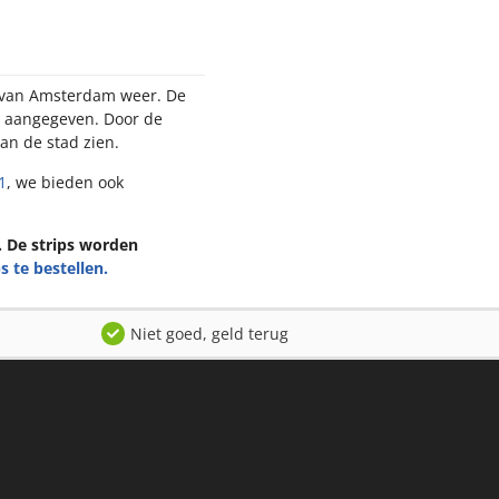
n Amsterdam weer. De
angegeven. Door de heldere
ien.
we bieden ook detailkaarten
n. De strips worden
s te bestellen.
Niet goed, geld terug