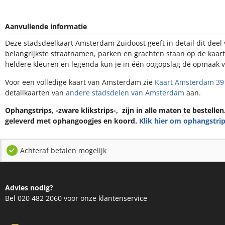
Aanvullende informatie
Deze stadsdeelkaart Amsterdam Zuidoost geeft in detail dit deel va
belangrijkste straatnamen, parken en grachten staan op de kaart a
kleuren en legenda kun je in één oogopslag de opmaak van de stad z
Voor een volledige kaart van Amsterdam zie
Kaart Amsterdam 391
, 
van
andere stadsdelen van Amsterdam
aan.
Ophangstrips, -zware klikstrips-, zijn in alle maten te bestelle
geleverd met ophangoogjes en koord.
Klik hier om ophangstrip
Achteraf betalen mogelijk
Advies nodig?
Bel 020 482 2060 voor onze klantenservice