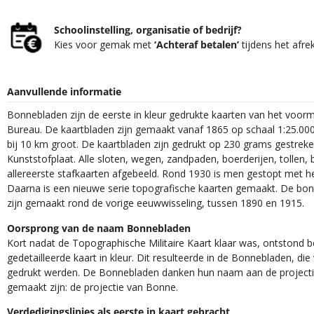
Schoolinstelling, organisatie of bedrijf?
Kies voor gemak met
‘Achteraf betalen’
tijdens het afre
Aanvullende informatie
Bonnebladen zijn de eerste in kleur gedrukte kaarten van het voor
Bureau. De kaartbladen zijn gemaakt vanaf 1865 op schaal 1:25.000
bij 10 km groot. De kaartbladen zijn gedrukt op 230 grams gestrek
Kunststofplaat. Alle sloten, wegen, zandpaden, boerderijen, tollen, 
allereerste stafkaarten afgebeeld. Rond 1930 is men gestopt met h
Daarna is een nieuwe serie topografische kaarten gemaakt. De bon
zijn gemaakt rond de vorige eeuwwisseling, tussen 1890 en 1915.
Oorsprong van de naam Bonnebladen
Kort nadat de Topographische Militaire Kaart klaar was, ontstond
gedetailleerde kaart in kleur. Dit resulteerde in de Bonnebladen, d
gedrukt werden. De Bonnebladen danken hun naam aan de projec
gemaakt zijn: de projectie van Bonne.
Verdedigingslinies als eerste in kaart gebracht