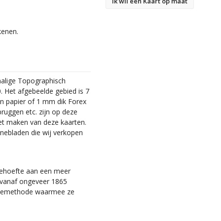
Ik wil een Kaart op maat
kenen.
malige Topographisch
. Het afgebeelde gebied is 7
en papier of 1 mm dik Forex
bruggen etc. zijn op deze
et maken van deze kaarten.
nebladen die wij verkopen
 behoefte aan een meer
ie vanaf ongeveer 1865
tiemethode waarmee ze