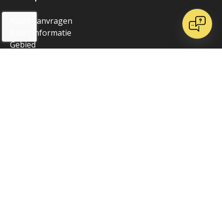
Kaart aanvragen
Kaart informatie
Gebied
Formaat & Detail
Uitvoering
Soorten Data
Voorbeelden
Over Kaarten en Atlassen
Blog
Contact
Over ons
Onze websites
Vrienden van K&A
Algemeen