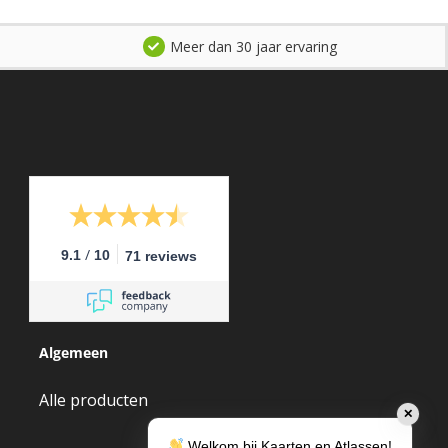
Meer dan 30 jaar ervaring
/
9.1
10
71 reviews
Algemeen
Alle producten
✕
Welkom bij Kaarten en Atlassen!