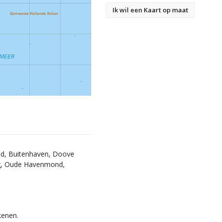
Ik wil een Kaart op maat
and, Buitenhaven, Doove
ug, Oude Havenmond,
kenen.