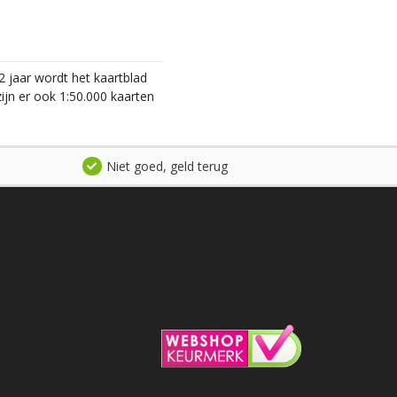
2 jaar wordt het kaartblad
ijn er ook 1:50.000 kaarten
Niet goed, geld terug