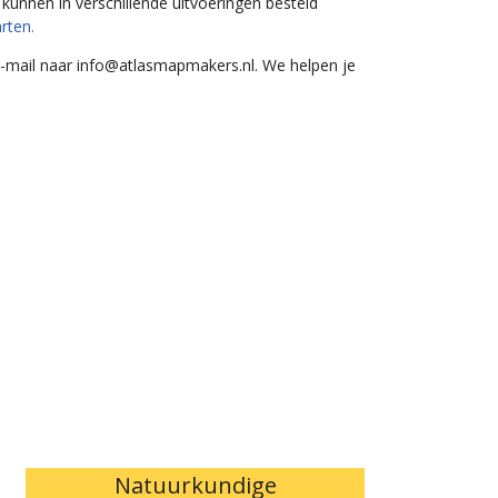
n kunnen in verschillende uitvoeringen besteld
rten.
e-mail naar
info@atlasmapmakers.nl
. We helpen je
Natuurkundige