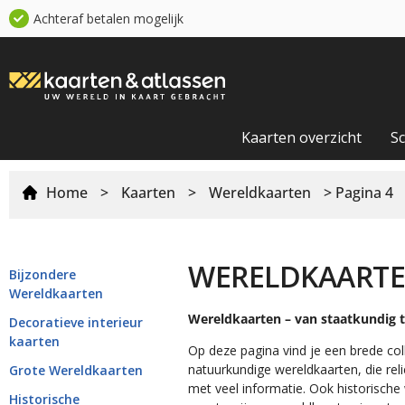
Achteraf betalen mogelijk
Kaarten overzicht
S
Home
>
Kaarten
>
Wereldkaarten
> Pagina 4
WERELDKAART
Bijzondere
Wereldkaarten
Wereldkaarten – van staatkundig t
Decoratieve interieur
kaarten
Op deze pagina vind je een brede coll
natuurkundige wereldkaarten, die rel
Grote Wereldkaarten
met veel informatie. Ook historische 
Historische