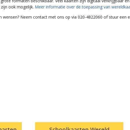
a grote formaten beschikbaar. Veel kaarten zijn digitaal verkrijgbaar e
zijn ook mogelijk.
Meer informatie over de toepassing van wereldkaa
gen wensen? Neem contact met ons op via 020-4822060 of stuur een 
aarten
Schoolkaarten Wereld