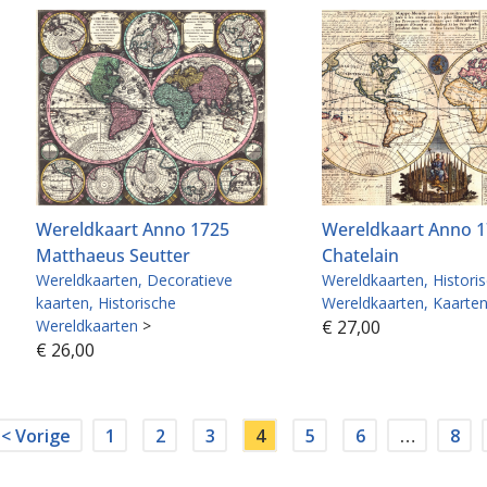
Wereldkaart Anno 1725
Wereldkaart Anno 
Matthaeus Seutter
Chatelain
Wereldkaarten
Decoratieve
Wereldkaarten
Histori
kaarten
Historische
Wereldkaarten
Kaarte
Wereldkaarten
>
€
27,00
€
26,00
< Vorige
1
2
3
4
5
6
…
8