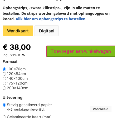
Ophangstrips, -zware klikstrips-, zijn in alle maten te
bestellen. De strips worden geleverd met ophangoogjes en
koord.
Klik hier om ophangstrips te bestellen.
Wandkaart
Digitaal
€
38,00
Toevoegen aan winkelwagen
incl. 21% BTW
Formaat
100x70cm
120x84cm
140x100cm
175x120cm
200x140cm
Uitvoering
Stevig gesatineerd papier
Voorbeeld
4-6 werkdagen levertijd.
Gelamineerde kaart (mat)