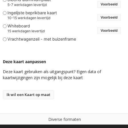
Voorbeeld
5-7 werkdagen levertijd
Ingelijste beprikbare kaart
Voorbeeld
10-15 werkdagen levertijd
Whiteboard
Voorbeeld
15 werkdagen levertijd
Vrachtwagenzeil - met buizenframe
Deze kaart aanpassen
Deze kaart gebruiken als uitgangspunt? Eigen data of
kaartwijzigingen zijn mogelijk bij deze kaart
Ik wil een Kaart op maat
D
i
v
e
r
s
e
f
o
r
m
a
t
e
n