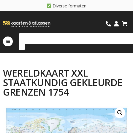
D
i
v
e
r
s
e
f
o
r
m
a
t
e
n
WERELDKAART XXL
STAATKUNDIG GEKLEURDE
GRENZEN 1754