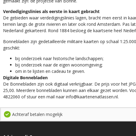
gemaakt zijn: de projectie van Bonne.
Verdedigingslinies als eerste in kaart gebracht
De gebieden waar verdedigingslinies lagen, bracht men eerst in kaar
terrein langs de grote rivieren en later ook rond Amsterdam. Pas la
Nederland gekarteerd. Rond 1884 besloeg de kaartserie heel Neder
Bonnebladen zijn gedetailleerde militaire kaarten op schaal 1:25.000
geschikt:​
​bij onderzoek naar historische landschappen;
bij onderzoek naar de eigen woonomgeving;
om in te lijsten en cadeau te geven.
Digitale Bonnebladen
De Bonnebladen zijn ook digitaal verkrijgbaar. De prijs voor het JPG
25,00. Meerdere bonnebladen kunnen aan elkaar gezet worden. Voo
4822060 of stuur een mail naar info@kaartenenatlassen.nl.
Achteraf betalen mogelijk