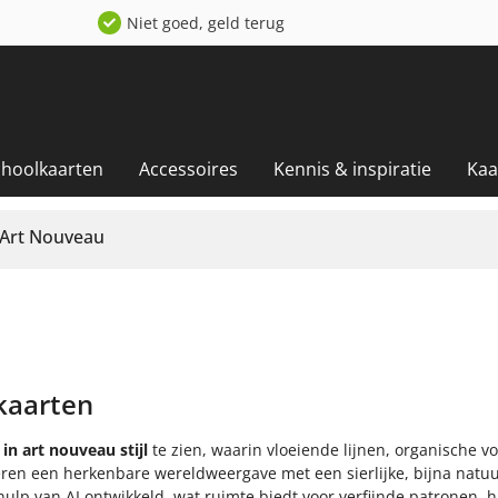
Niet goed, geld terug
choolkaarten
Accessoires
Kennis & inspiratie
Kaa
Art Nouveau
kaarten
in art nouveau stijl
te zien, waarin vloeiende lijnen, organische v
en een herkenbare wereldweergave met een sierlijke, bijna natuu
ehulp van AI ontwikkeld, wat ruimte biedt voor verfijnde patronen,