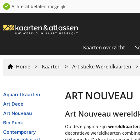
Achteraf betalen mogelijk
Kaarten overzicht
S
Home
>
Kaarten
>
Artistieke Wereldkaarten
> 
ART NOUVEAU
Aquarel kaarten
Art Deco
Art Nouveau wereld
Art Nouveau
Bio Punk
Op deze pagina zijn
wereldkaarten 
Contemporary
decoratieve wereldkaarten combiner
cartographic art
stijlperiode. De kaarten zijn met b