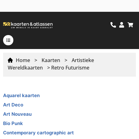
Home
>
Kaarten
>
Artistieke
Wereldkaarten
> Retro Futurisme
Aquarel kaarten
Art Deco
Art Nouveau
Bio Punk
Contemporary cartographic art