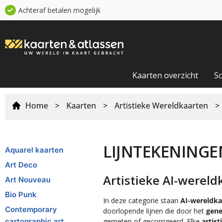
Achteraf betalen mogelijk
Kaarten overzicht
S
Home
>
Kaarten
>
Artistieke Wereldkaarten
> 
LIJNTEKENINGE
Aquarel kaarten
Art Deco
Artistieke AI-wereld
Art Nouveau
Bio Punk
In deze categorie staan
AI-wereldka
Contemporary
doorlopende lijnen die door het
gene
cartographic art
gemeten of gecorrigeerd. Elke
artis