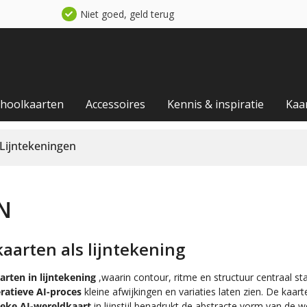
Niet goed, geld terug
choolkaarten
Accessoires
Kennis & inspiratie
Kaa
Lijntekeningen
N
kaarten als lijntekening
arten in lijntekening
,waarin contour, ritme en structuur centraal
ratieve AI-proces
kleine afwijkingen en variaties laten zien. De kaar
tieke AI-wereldkaart
in lijnstijl benadrukt de abstracte vorm van de 