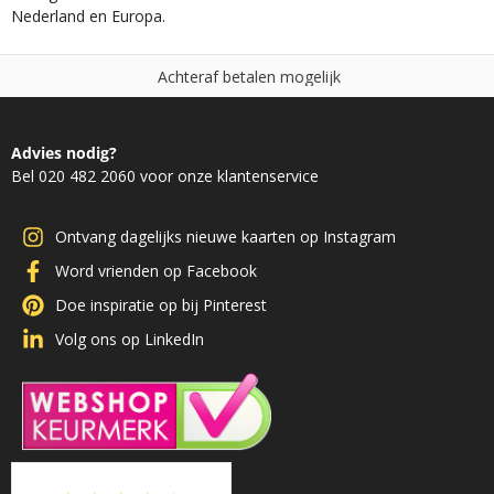
Nederland en Europa.
n
m
o
g
e
l
i
j
k
e
l
t
N
i
e
t
g
o
e
e
d
,
g
l
d
Advies nodig?
Bel 020 482 2060 voor onze klantenservice
Ontvang dagelijks nieuwe kaarten op Instagram
Word vrienden op Facebook
Doe inspiratie op bij Pinterest
Volg ons op LinkedIn