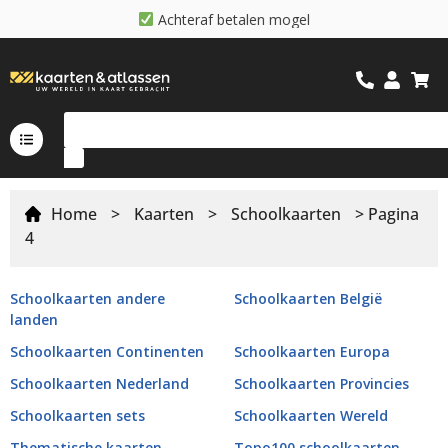
b
e
t
a
l
e
n
m
o
g
e
l
i
j
k
f
r
N
i
o
e
t
g
e
d
Home
>
Kaarten
>
Schoolkaarten
> Pagina
4
Schoolkaarten andere
Schoolkaarten België
landen
Schoolkaarten Continenten
Schoolkaarten Europa
Schoolkaarten Nederland
Schoolkaarten Provincies
Schoolkaarten sets
Schoolkaarten Wereld
Thematische kaarten
Topo100 schoolkaarten