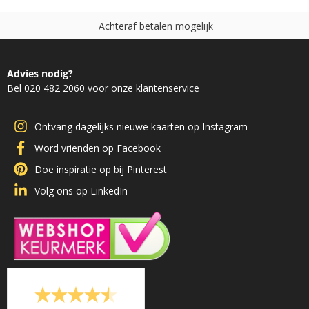
t
a
l
e
n
m
o
g
e
l
i
j
k
e
b
f
N
i
e
t
d
g
e
o
,
Advies nodig?
Bel 020 482 2060 voor onze klantenservice
Ontvang dagelijks nieuwe kaarten op Instagram
Word vrienden op Facebook
Doe inspiratie op bij Pinterest
Volg ons op LinkedIn