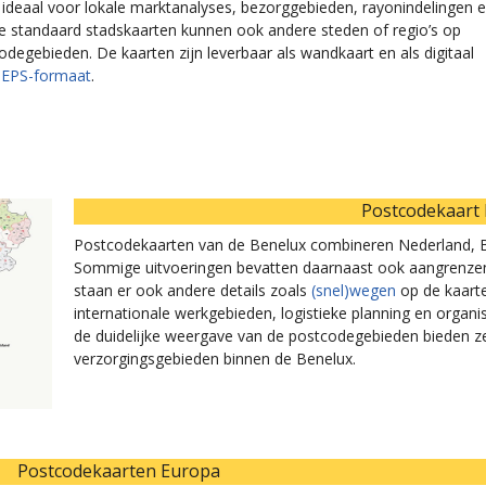
 ideaal voor lokale marktanalyses, bezorggebieden, rayonindelingen 
e standaard stadskaarten kunnen ook andere steden of regio’s op
egebieden. De kaarten zijn leverbaar als wandkaart en als digitaal
f EPS-formaat
.
Postcodekaart
Postcodekaarten van de Benelux combineren Nederland, Be
Sommige uitvoeringen bevatten daarnaast ook aangrenze
staan er ook andere details zoals
(snel)wegen
op de kaarte
internationale werkgebieden, logistieke planning en organis
de duidelijke weergave van de postcodegebieden bieden ze s
verzorgingsgebieden binnen de Benelux.
Postcodekaarten Europa