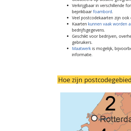
Verkrijgbaar in verschillende f
beprikbaar
foambord
.
Veel postcodekaarten zijn ook d
Kaarten
kunnen vaak worden 
bedrijfsgegevens.
Geschikt voor bedrijven, over
gebruikers.
Maatwerk
is mogelijk, bijvoor
informatie.
Hoe zijn postcodegebi