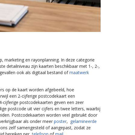
, marketing en rayonplanning. In deze categorie
e detailniveau zijn kaarten beschikbaar met 1-, 2-,
gevallen ook als digitaal bestand of
maatwerk
ers op de kaart worden afgebeeld, hoe
erwijl een 2-cijferige postcodekaart een
n 4-cijferige postcodekaarten geven een zeer
 postcode uit vier cijfers en twee letters, waarbij
cheiden. Postcodekaarten worden veel gebruikt door
verkrijgbaar als onder meer
poster
,
gelamineerde
 ons zelf samengesteld of aangepast, zodat ze
tijd bereiken per
telefoon
of
mail.