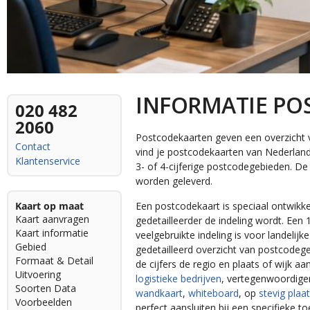
INFORMATIE PO
020 482
2060
Postcodekaarten geven een overzicht v
Contact
vind je postcodekaarten van Nederland,
Klantenservice
3- of 4-cijferige postcodegebieden. De 
worden geleverd.
Kaart op maat
Een postcodekaart is speciaal ontwikk
Kaart aanvragen
gedetailleerder de indeling wordt. Een 
Kaart informatie
veelgebruikte indeling is voor landelij
Gebied
gedetailleerd overzicht van postcodege
Formaat & Detail
de cijfers de regio en plaats of wijk 
Uitvoering
logistieke bedrijven
, vertegenwoordige
Soorten Data
wandkaart
,
whiteboard
, op
stevig plaa
Voorbeelden
perfect aansluiten bij een specifieke t