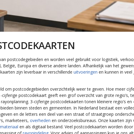
STCODEKAARTEN
an postcodegebieden en worden veel gebruikt voor logistiek, verkoop
 België, Europa en diverse andere landen. Afhankelijk van het gewenst
kaarten zijn leverbaar in verschillende
uitvoeringen
en kunnen in veel 
eld om postcodegebieden overzichtelijk weer te geven. Hoe meer cijf
1-cijferige postcodekaart geeft een grof overzicht van grote regio’s, t
ke rayonplanning. 3-cijferige postcodekaarten tonen kleinere regio’s e
bieden binnen steden en gemeenten. In Nederland bestaat een volledige
aangeven en de letters een deel van een straat of straatgroep onders
rs, marketeers,
overheden
en onderzoeksbureaus. Onze kaarten zijn 
tmateriaa
l
en als digitaal bestand. Veel postcodekaarten worden door
oepassing of
rayonindeling
. Voor advies of aanpassingen kun je ons al