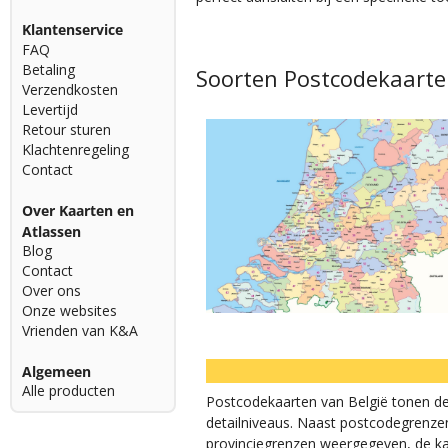
Klantenservice
FAQ
Betaling
Soorten Postcodekaart
Verzendkosten
Levertijd
Retour sturen
Klachtenregeling
Contact
Over Kaarten en
Atlassen
Blog
Contact
Over ons
Onze websites
Vrienden van K&A
Algemeen
Alle producten
Postcodekaarten van België tonen de 
detailniveaus. Naast postcodegrenze
provinciegrenzen weergegeven, de ka