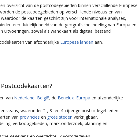
en overzicht van de postcodegebieden binnen verschillende Europes
g worden de postcodegebieden op verschillende niveaus en van
waardoor de kaarten geschikt zijn voor internationale analyses,
bieden een duidelijk beeld van de geografische indeling van Europa en
en uitvoeringen, zowel als wandkaart als digitaal bestand.
codekaarten van afzonderlijke
Europese landen
aan.
 Postcodekaarten?
ten van
Nederland
,
België
, de
Benelux
,
Europa
en afzonderlijke
deniveaus, waaronder 2-, 3- en 4-cijferige postcodegebieden.
aarten van
provincies
en
grote steden
verkrijgbaar.
ndeling, verkoopgebieden, marktonderzoek, planning en
sche gegevens en overzichtelijk vormgegeven.