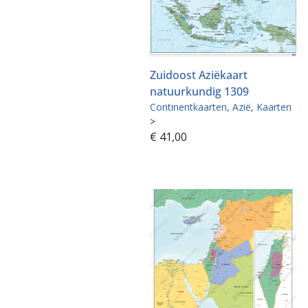
Zuidoost Aziëkaart
natuurkundig 1309
Continentkaarten
Azië
Kaarten
>
€
41,00