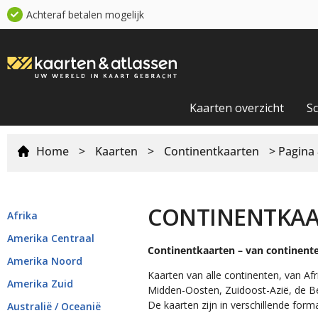
Achteraf betalen mogelijk
Kaarten overzicht
S
Home
>
Kaarten
>
Continentkaarten
> Pagina 
CONTINENTKA
Afrika
Amerika Centraal
Continentkaarten – van continente
Amerika Noord
Kaarten van alle continenten, van Afr
Amerika Zuid
Midden-Oosten, Zuidoost-Azië, de Be
De kaarten zijn in verschillende for
Australië / Oceanië