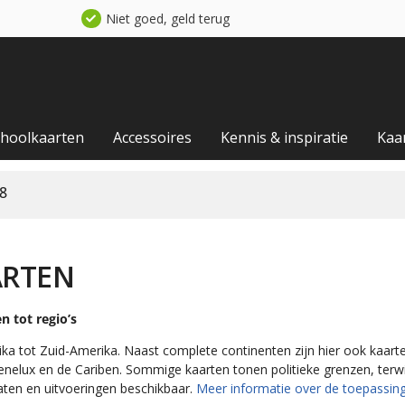
Niet goed, geld terug
choolkaarten
Accessoires
Kennis & inspiratie
Kaa
8
ARTEN
n tot regio’s
ika tot Zuid-Amerika. Naast complete continenten zijn hier ook kaarten
nelux en de Cariben. Sommige kaarten tonen politieke grenzen, ter
maten en uitvoeringen beschikbaar.
Meer informatie over de toepassing