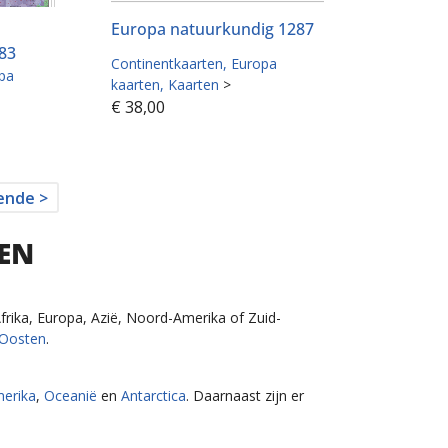
Europa natuurkundig 1287
383
Continentkaarten
Europa
pa
kaarten
Kaarten
>
€
38,00
ende >
TEN
rika, Europa, Azië, Noord-Amerika of Zuid-
Oosten
.
merika
,
Oceanië
en
Antarctica
. Daarnaast zijn er