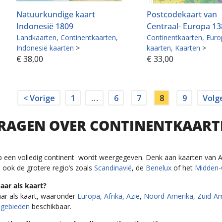
Natuurkundige kaart
Postcodekaart van
Indonesië 1809
Centraal- Europa 1
Landkaarten
Continentkaarten
Continentkaarten
Euro
Indonesië kaarten
>
kaarten
Kaarten
>
€
38,00
€
33,00
< Vorige
1
…
6
7
8
9
Volg
 VRAGEN OVER CONTINENTKAAR
p een volledig continent wordt weergegeven. Denk aan kaarten van Af
 ook de grotere regio’s zoals
Scandinavië
, de
Benelux
of het
Midden-
aar als kaart?
baar als kaart, waaronder
Europa
,
Afrika
,
Azië
,
Noord-Amerika
,
Zuid-A
elgebieden
beschikbaar.