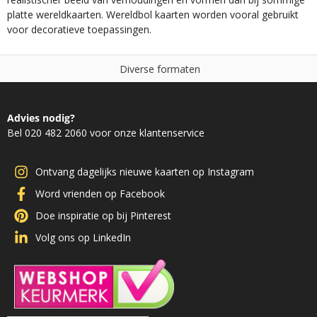
platte wereldkaarten. Wereldbol kaarten worden vooral gebruikt
voor decoratieve toepassingen.
e
n
N
i
e
t
g
o
e
t
d
,
g
e
a
o
r
l
m
Advies nodig?
Bel 020 482 2060 voor onze klantenservice
Ontvang dagelijks nieuwe kaarten op Instagram
Word vrienden op Facebook
Doe inspiratie op bij Pinterest
Volg ons op LinkedIn