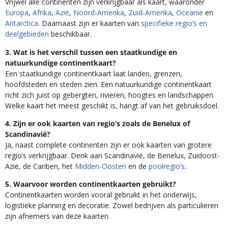
Vrijwel alle continenten zijn verkrijgbaar als kaart, waaronder
Europa
,
Afrika
,
Azië
,
Noord-Amerika
,
Zuid-Amerika
,
Oceanië
en
Antarctica
. Daarnaast zijn er kaarten van
specifieke regio’s en
deelgebieden
beschikbaar.
3. Wat is het verschil tussen een staatkundige en
natuurkundige continentkaart?
Een staatkundige continentkaart laat landen, grenzen,
hoofdsteden en steden zien. Een natuurkundige continentkaart
richt zich juist op gebergten, rivieren, hoogtes en landschappen.
Welke kaart het meest geschikt is, hangt af van het gebruiksdoel.
4. Zijn er ook kaarten van regio’s zoals de Benelux of
Scandinavië?
Ja, naast complete continenten zijn er ook kaarten van grotere
regio’s verkrijgbaar. Denk aan Scandinavië, de Benelux, Zuidoost-
Azië, de Cariben, het
Midden-Oosten
en de
poolregio’s
.
5. Waarvoor worden continentkaarten gebruikt?
Continentkaarten worden vooral gebruikt in het onderwijs,
logistieke planning en decoratie. Zowel bedrijven als particulieren
zijn afnemers van deze kaarten.