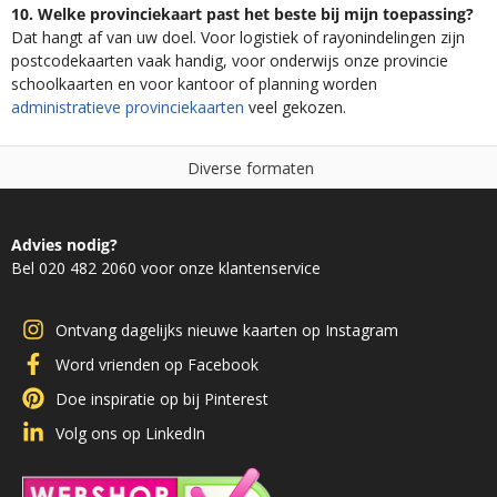
10. Welke provinciekaart past het beste bij mijn toepassing?
Dat hangt af van uw doel. Voor logistiek of rayonindelingen zijn
postcodekaarten vaak handig, voor onderwijs onze provincie
schoolkaarten en voor kantoor of planning worden
administratieve provinciekaarten
veel gekozen.
o
r
m
a
t
e
n
N
i
e
o
t
g
f
e
d
r
s
e
Advies nodig?
Bel 020 482 2060 voor onze klantenservice
Ontvang dagelijks nieuwe kaarten op Instagram
Word vrienden op Facebook
Doe inspiratie op bij Pinterest
Volg ons op LinkedIn