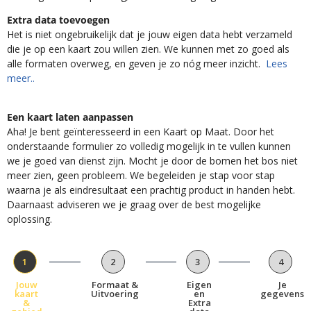
Extra data toevoegen
Het is niet ongebruikelijk dat je jouw eigen data hebt verzameld
die je op een kaart zou willen zien. We kunnen met zo goed als
alle formaten overweg, en geven je zo nóg meer inzicht.
Lees
meer..
Een kaart laten aanpassen
Aha! Je bent geïnteresseerd in een Kaart op Maat. Door het
onderstaande formulier zo volledig mogelijk in te vullen kunnen
we je goed van dienst zijn. Mocht je door de bomen het bos niet
meer zien, geen probleem. We begeleiden je stap voor stap
waarna je als eindresultaat een prachtig product in handen hebt.
Daarnaast adviseren we je graag over de best mogelijke
oplossing.
1
2
3
4
Jouw
Formaat &
Eigen
Je
kaart
Uitvoering
en
gegevens
&
Extra