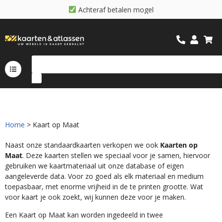
A
c
h
t
e
r
a
f
b
e
t
a
l
e
n
m
o
g
e
l
i
j
k
Home
> Kaart op Maat
Naast onze standaardkaarten verkopen we ook
Kaarten op
Maat
. Deze kaarten stellen we speciaal voor je samen, hiervoor
gebruiken we kaartmateriaal uit onze database of eigen
aangeleverde data. Voor zo goed als elk materiaal en medium
toepasbaar, met enorme vrijheid in de te printen grootte. Wat
voor kaart je ook zoekt, wij kunnen deze voor je maken.
Een Kaart op Maat kan worden ingedeeld in twee