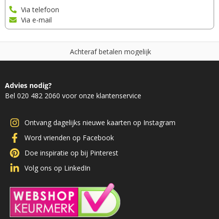
Via telefoon
Via e-mail
A
c
h
t
e
r
a
f
b
e
t
a
l
e
n
m
o
g
e
l
i
j
k
Advies nodig?
Bel 020 482 2060 voor onze klantenservice
Ontvang dagelijks nieuwe kaarten op Instagram
Word vrienden op Facebook
Doe inspiratie op bij Pinterest
Volg ons op LinkedIn