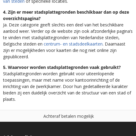
van steden
of specifieke locaties.
4. Zijn er meer stadsplattegronden beschikbaar dan op deze
overzichtspagina?
Ja. Deze categorie geeft slechts een deel van het beschikbare
aanbod weer. Verder op de website zijn ook afzonderlijke pagina’s
te vinden met stadsplattegronden van Nederlandse steden,
Belgische steden en
centrum- en stadsdeelkaarten
. Daarnaast
zijn er mogelijkheden voor kaarten die nog niet online zijn
gepubliceerd.
5. Waarvoor worden stadsplattegronden vaak gebruikt?
Stadsplattegronden worden gebruikt voor uiteenlopende
toepassingen, maar met name voor kantoorinrichting of de
inrichting van de (werk)kamer. Door hun gedetailleerde karakter
bieden zij een duidelijk overzicht van de structuur van een stad of
plaats.
r
a
f
b
e
t
a
l
e
n
m
o
g
e
l
i
j
k
e
t
A
c
h
e
i
N
t