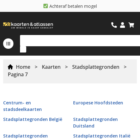
A
c
h
t
e
r
a
f
b
e
t
a
l
e
n
m
o
g
e
l
i
j
k
Home
>
Kaarten
>
Stadsplattegronden
>
Pagina 7
Centrum- en
Europese Hoofdsteden
stadsdeelkaarten
Stadsplattegronden België
Stadsplattegronden
Duitsland
Stadsplattegronden
Stadsplattegronden Italië