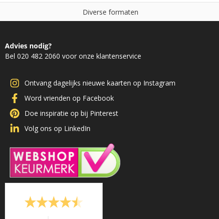
D
i
v
e
r
s
e
f
o
r
m
a
t
e
n
Advies nodig?
Bel 020 482 2060 voor onze klantenservice
Ontvang dagelijks nieuwe kaarten op Instagram
Word vrienden op Facebook
Doe inspiratie op bij Pinterest
Volg ons op LinkedIn