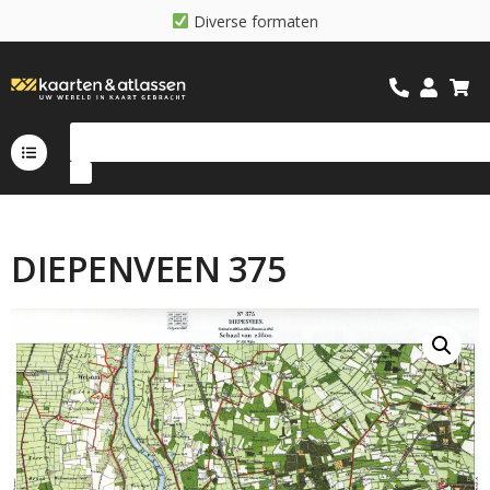
D
i
v
e
r
s
e
f
o
r
m
a
t
e
n
DIEPENVEEN 375