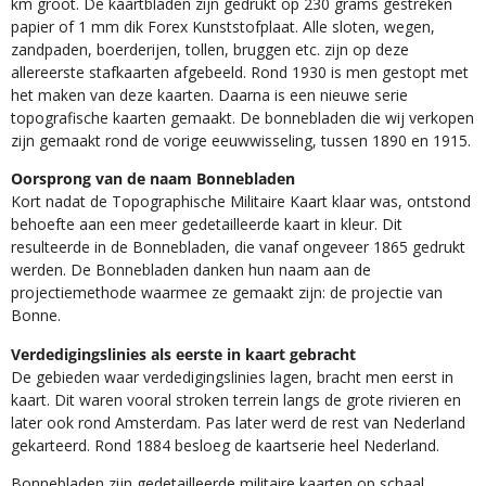
km groot. De kaartbladen zijn gedrukt op 230 grams gestreken
papier of 1 mm dik Forex Kunststofplaat. Alle sloten, wegen,
zandpaden, boerderijen, tollen, bruggen etc. zijn op deze
allereerste stafkaarten afgebeeld. Rond 1930 is men gestopt met
het maken van deze kaarten. Daarna is een nieuwe serie
topografische kaarten gemaakt. De bonnebladen die wij verkopen
zijn gemaakt rond de vorige eeuwwisseling, tussen 1890 en 1915.
Oorsprong van de naam Bonnebladen
Kort nadat de Topographische Militaire Kaart klaar was, ontstond
behoefte aan een meer gedetailleerde kaart in kleur. Dit
resulteerde in de Bonnebladen, die vanaf ongeveer 1865 gedrukt
werden. De Bonnebladen danken hun naam aan de
projectiemethode waarmee ze gemaakt zijn: de projectie van
Bonne.
Verdedigingslinies als eerste in kaart gebracht
De gebieden waar verdedigingslinies lagen, bracht men eerst in
kaart. Dit waren vooral stroken terrein langs de grote rivieren en
later ook rond Amsterdam. Pas later werd de rest van Nederland
gekarteerd. Rond 1884 besloeg de kaartserie heel Nederland.
Bonnebladen zijn gedetailleerde militaire kaarten op schaal