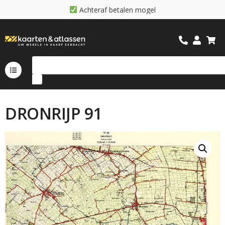
A
c
h
t
e
r
a
f
b
e
t
a
l
e
n
m
o
g
e
l
i
j
k
DRONRIJP 91