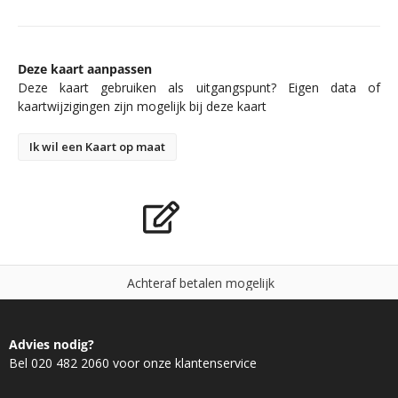
Deze kaart aanpassen
Deze kaart gebruiken als uitgangspunt? Eigen data of
kaartwijzigingen zijn mogelijk bij deze kaart
Ik wil een Kaart op maat
A
c
h
t
e
r
a
f
b
e
t
a
l
e
n
m
o
g
e
l
i
j
k
Advies nodig?
Bel 020 482 2060 voor onze klantenservice