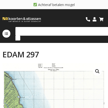
A
c
h
t
e
r
a
f
b
e
t
a
l
e
n
m
o
g
e
l
i
j
k
EDAM 297