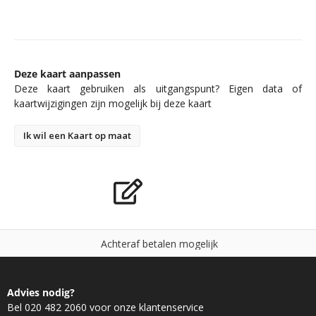
Deze kaart aanpassen
Deze kaart gebruiken als uitgangspunt? Eigen data of
kaartwijzigingen zijn mogelijk bij deze kaart
Ik wil een Kaart op maat
A
c
h
t
e
r
a
f
b
e
t
a
l
e
n
m
o
g
e
l
i
j
k
Advies nodig?
Bel 020 482 2060 voor onze klantenservice