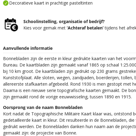
Decoratieve kaart in prachtige pasteltinten
Schoolinstelling, organisatie of bedrijf?
Kies voor gemak met
‘Achteraf betalen’
tijdens het afre
Aanvullende informatie
Bonnebladen zijn de eerste in kleur gedrukte kaarten van het voor
Bureau. De kaartbladen zijn gemaakt vanaf 1865 op schaal 1:25.000
bij 10 km groot. De kaartbladen zijn gedrukt op 230 grams gestrek
Kunststofplaat. Alle sloten, wegen, zandpaden, boerderijen, tollen, 
allereerste stafkaarten afgebeeld. Rond 1930 is men gestopt met h
Daarna is een nieuwe serie topografische kaarten gemaakt. De bon
zijn gemaakt rond de vorige eeuwwisseling, tussen 1890 en 1915.
Oorsprong van de naam Bonnebladen
Kort nadat de Topographische Militaire Kaart klaar was, ontstond
gedetailleerde kaart in kleur. Dit resulteerde in de Bonnebladen, d
gedrukt werden. De Bonnebladen danken hun naam aan de projec
gemaakt zijn: de projectie van Bonne.