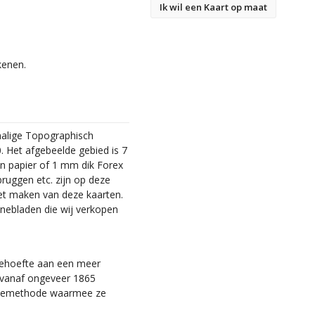
Ik wil een Kaart op maat
kenen.
malige Topographisch
. Het afgebeelde gebied is 7
en papier of 1 mm dik Forex
bruggen etc. zijn op deze
et maken van deze kaarten.
nebladen die wij verkopen
 behoefte aan een meer
ie vanaf ongeveer 1865
tiemethode waarmee ze