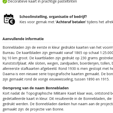
Decoratieve kaart in prachtige pasteltinten
Schoolinstelling, organisatie of bedrijf?
Kies voor gemak met
‘Achteraf betalen’
tijdens het afre
Aanvullende informatie
Bonnebladen zijn de eerste in kleur gedrukte kaarten van het voor
Bureau. De kaartbladen zijn gemaakt vanaf 1865 op schaal 1:25.000
bij 10 km groot. De kaartbladen zijn gedrukt op 230 grams gestrek
Kunststofplaat. Alle sloten, wegen, zandpaden, boerderijen, tollen, 
allereerste stafkaarten afgebeeld. Rond 1930 is men gestopt met h
Daarna is een nieuwe serie topografische kaarten gemaakt. De bon
zijn gemaakt rond de vorige eeuwwisseling, tussen 1890 en 1915.
Oorsprong van de naam Bonnebladen
Kort nadat de Topographische Militaire Kaart klaar was, ontstond
gedetailleerde kaart in kleur. Dit resulteerde in de Bonnebladen, d
gedrukt werden. De Bonnebladen danken hun naam aan de projec
gemaakt zijn: de projectie van Bonne.