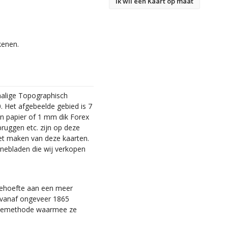
Ik wil een Kaart op maat
kenen.
malige Topographisch
. Het afgebeelde gebied is 7
en papier of 1 mm dik Forex
bruggen etc. zijn op deze
et maken van deze kaarten.
nebladen die wij verkopen
 behoefte aan een meer
ie vanaf ongeveer 1865
tiemethode waarmee ze