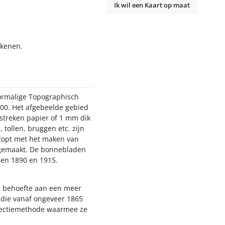
Ik wil een Kaart op maat
ekenen.
oormalige Topographisch
000. Het afgebeelde gebied
estreken papier of 1 mm dik
 tollen, bruggen etc. zijn
stopt met het maken van
n gemaakt. De bonnebladen
sen 1890 en 1915.
nd behoefte aan een meer
, die vanaf ongeveer 1865
jectiemethode waarmee ze