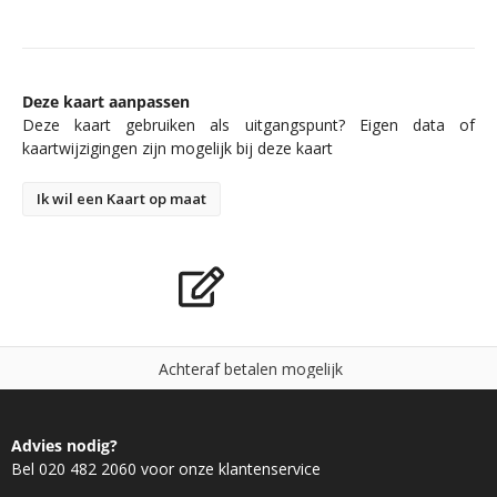
Deze kaart aanpassen
Deze kaart gebruiken als uitgangspunt? Eigen data of
kaartwijzigingen zijn mogelijk bij deze kaart
Ik wil een Kaart op maat
A
c
h
t
e
r
a
f
b
e
t
a
l
e
n
m
o
g
e
l
i
j
k
Advies nodig?
Bel 020 482 2060 voor onze klantenservice