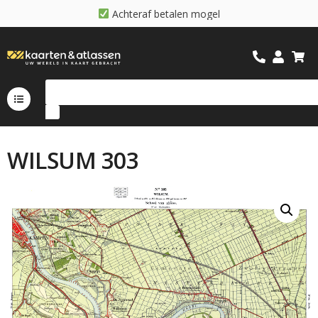
A
c
h
t
e
r
a
f
b
e
t
a
l
e
n
m
o
g
e
l
i
j
k
WILSUM 303