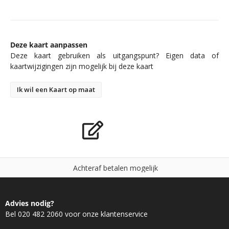
Deze kaart aanpassen
Deze kaart gebruiken als uitgangspunt? Eigen data of
kaartwijzigingen zijn mogelijk bij deze kaart
Ik wil een Kaart op maat
A
c
h
t
e
r
a
f
b
e
t
a
l
e
n
m
o
g
e
l
i
j
k
Advies nodig?
Bel 020 482 2060 voor onze klantenservice