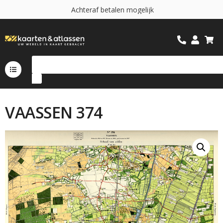
A
c
h
t
e
r
a
f
b
e
t
a
l
e
n
m
o
g
e
l
i
j
k
VAASSEN 374